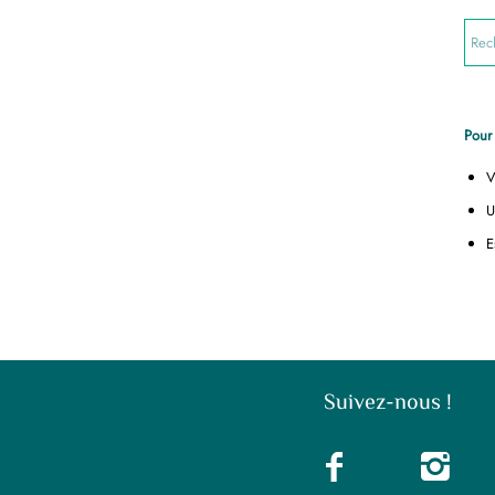
Pour 
V
U
E
Suivez-nous !