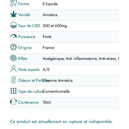
Forme
E-liquide
Variété
Amnésia
Taux de CBD
300 et 600mg
Puissance
Forte
Origine
France
Effets
Analgésique, Anti inflammatoire, Anti-stress, Calma
Note experts
4/5
Odeurs et Parfums
Chanvre Amnésia
Type de culture
Conventionnelle
Contenance
10ml
Ce produit est actuellement en rupture et indisponible.