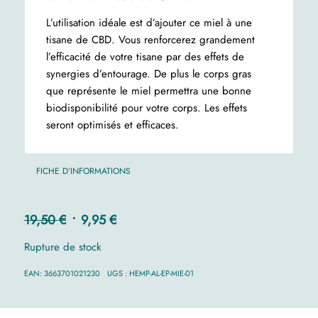
L’utilisation idéale est d’ajouter ce miel à une
tisane de CBD. Vous renforcerez grandement
l’efficacité de votre tisane par des effets de
synergies d’entourage. De plus le corps gras
que représente le miel permettra une bonne
biodisponibilité pour votre corps. Les effets
seront optimisés et efficaces.
FICHE D’INFORMATIONS
Le
Le
19,50
€
9,95
€
prix
prix
Rupture de stock
initial
actuel
était :
est :
EAN:
3663701021230
UGS :
HEMP-AL-EP-MIE-01
19,50 €.
9,95 €.