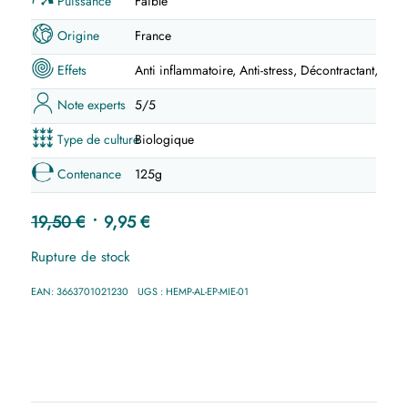
Puissance
Faible
Origine
France
Effets
Anti inflammatoire, Anti-stress, Décontractant, Éner
Note experts
5/5
Type de culture
Biologique
Contenance
125g
Le
Le
19,50
€
9,95
€
prix
prix
Rupture de stock
initial
actuel
était :
est :
EAN:
3663701021230
UGS :
HEMP-AL-EP-MIE-01
19,50 €.
9,95 €.