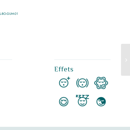
L-BO-GUM-01
 €.
Effets