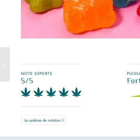
Vape pen Marie Jeanne
et supême purple
NOTE EXPERTS
PUIS
5/5
For
Le système de notation