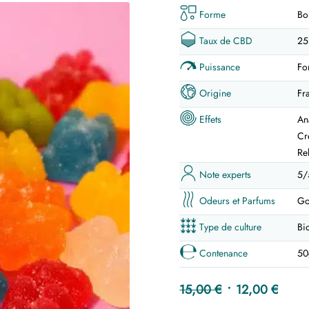
Forme
Bo
Taux de CBD
25
Puissance
Fo
Origine
Fr
Effets
An
Cr
Re
Note experts
5/
Odeurs et Parfums
Go
Type de culture
Bi
Contenance
50
Le
Le
15,00
€
12,00
€
prix
prix