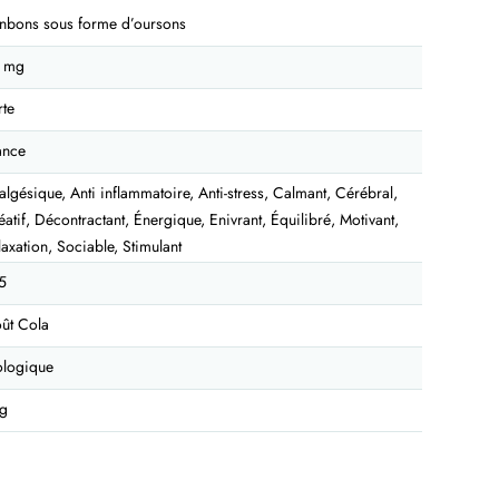
nbons sous forme d’oursons
 mg
rte
ance
algésique, Anti inflammatoire, Anti-stress, Calmant, Cérébral,
éatif, Décontractant, Énergique, Enivrant, Équilibré, Motivant,
laxation, Sociable, Stimulant
5
ût Cola
ologique
g