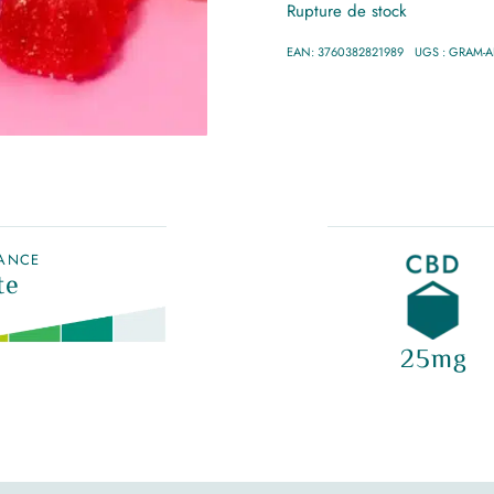
Rupture de stock
initial
actuel
était :
est :
EAN:
3760382821989
UGS :
GRAM-A
15,00 €.
12,00
SANCE
te
25mg